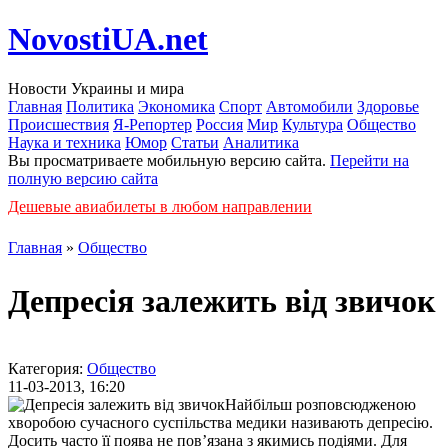
NovostiUA.net
Новости Украины и мира
Главная
Политика
Экономика
Спорт
Автомобили
Здоровье
Происшествия
Я-Репортер
Россия
Мир
Культура
Общество
Наука и техника
Юмор
Статьи
Аналитика
Вы просматриваете мобильную версию сайта.
Перейти на
полную версию сайта
Дешевые авиабилеты в любом направлении
Главная
»
Общество
Депресія залежить від звичок
Категория:
Общество
11-03-2013, 16:20
Найбільш розповсюдженою
хворобою сучасного суспільства медики називають депресію.
Досить часто її поява не пов’язана з якимись подіями. Для