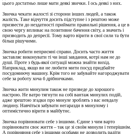
цього достатньо лише мати деякі звички. І ось деякі з них.
Звичка чекати жалості зі сторони інших людей, а також
жалість. Таке відчуття досить підступне і з рештою може
призвести до нездатності приймати правильні рішення, а це в
свою чергу впливає на позитивне бачення світу, а значить і
призводить до депресії. Тому варто вірити в свої сили та бути
більш рішучими.
Звичка робити неприємні справи. Досить часто життя
заставляє виконувати ті чи інші завдання, котрі нам не до
душі. Проте з будь-якої ситуації можна знайти вихід.
Наприклад, якщо ви не любити мити посуд придбайте
посудомиючу машину. Крім того не забувайте нагороджувати
себе за роботу хоча б дрібничками.
Звичка жити минулим також не призведе до хорошого
настрою. Не ватро тягнути на собі вантаж минулих подій,
адже зрештою згадки про минуле зроблять з вас невдалу
людину. Навчіться забувати негаразди в минулому і
оптимістично вірити в майбутнє.
Звичка порівнювати себе з іншими. Єдине з чим варто
порівнювати своє життя – так це зі своїм минули і теперішнім.
А порівняння себе з іншими особами не дозволить радіти