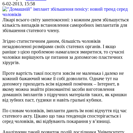
6-02-2013, 15:58
Лікарі всього світу занепокоєнні: з кожним днем збільшується
кількість випадків встановлення саморобних імплантатів для
збільшення статевого члену.
Згідно статистичним даним, більшість чоловіків
незадоволенні розмірами своїх статевих органів. І якщо
раніше з цією проблемою намагалися змиритися, то сучасні
чоловіки вирішують це питання за допомогою пластичних
хірургів.
Проте вартість такої послуги зовсім не маленька і далеко не
кожний бажаючий може її собі дозволити. Одначе тут на
допомогу приходить всім відомий помічник – Інтернет, в
якому можна знайти різноманітні засоби виготовлення
домашніх імплантів з підручних матеріалів таких, як кришки
від зубних паст, ґудзики и навіть гральні кубики.
По словам чоловіків, імпланти дають їм нові відчуття під час
статевого акту. Цікаво що така тенденція спостерігається і
серед чоловіків, які відбувають покарання у в’язниці.
Аналізуючи такий розвиток подій дослідники Університету