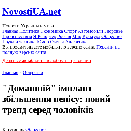
NovostiUA.net
Новости Украины и мира
Главная
Политика
Экономика
Спорт
Автомобили
Здоровье
Происшествия
Я-Репортер
Россия
Мир
Культура
Общество
Наука и техника
Юмор
Статьи
Аналитика
Вы просматриваете мобильную версию сайта.
Перейти на
полную версию сайта
Дешевые авиабилеты в любом направлении
Главная
»
Общество
"Домашній" імплант
збільшення пенісу: новий
тренд серед чоловіків
Категория:
Общество