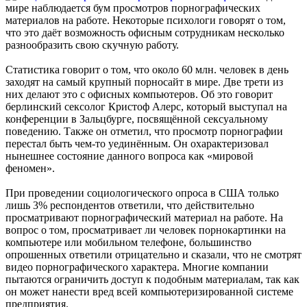
мире наблюдается бум просмотров порнографических
материалов на работе. Некоторые психологи говорят о том,
что это даёт возможность офисным сотрудникам несколько
разнообразить свою скучную работу.
Статистика говорит о том, что около 60 млн. человек в день
заходят на самый крупный порносайт в мире. Две трети из
них делают это с офисных компьютеров. Об это говорит
берлинский сексолог Кристоф Алерс, который выступал на
конференции в Зальцбурге, посвящённой сексуальному
поведению. Также он отметил, что просмотр порнографии
перестал быть чем-то уединённым. Он охарактеризовал
нынешнее состояние данного вопроса как «мировой
феномен».
При проведении социологического опроса в США только
лишь 3% респондентов ответили, что действительно
просматривают порнографический материал на работе. На
вопрос о том, просматривает ли человек порнокартинки на
компьютере или мобильном телефоне, большинство
опрошенных ответили отрицательно и сказали, что не смотрят
видео порнографического характера. Многие компании
пытаются ограничить доступ к подобным материалам, так как
он может нанести вред всей компьютеризированной системе
предприятия.