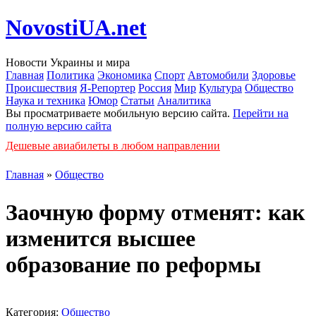
NovostiUA.net
Новости Украины и мира
Главная
Политика
Экономика
Спорт
Автомобили
Здоровье
Происшествия
Я-Репортер
Россия
Мир
Культура
Общество
Наука и техника
Юмор
Статьи
Аналитика
Вы просматриваете мобильную версию сайта.
Перейти на
полную версию сайта
Дешевые авиабилеты в любом направлении
Главная
»
Общество
Заочную форму отменят: как
изменится высшее
образование по реформы
Категория:
Общество