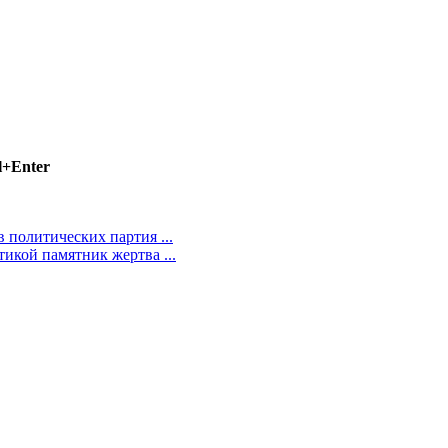
l+Enter
 политических партия ...
икой памятник жертва ...