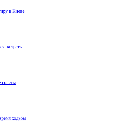
тиру в Киеве
я на треть
е советы
время ходьбы