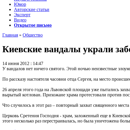
Юмор
Авторские статьи
Эксперт
Видео
Открытое письмо
Главная
»
Общество
Киевские вандалы украли заб
14 июня 2012 : 14:47
У вандалов нет ничего святого. Этой ночью неизвестные злоу
По рассказу настоятеля часовни отца Сергея, на место происш
26 апреля этого года на Львовской площади уже пытались захв
вырытый котлован. Прихожане храма протестовали против посяг
Что случилось в этот раз – повторный захват священного мест
Церковь Сретения Господня - храм, заложенный еще в Киевско
этого несколько раз перестраивалась, но была уничтожена бол