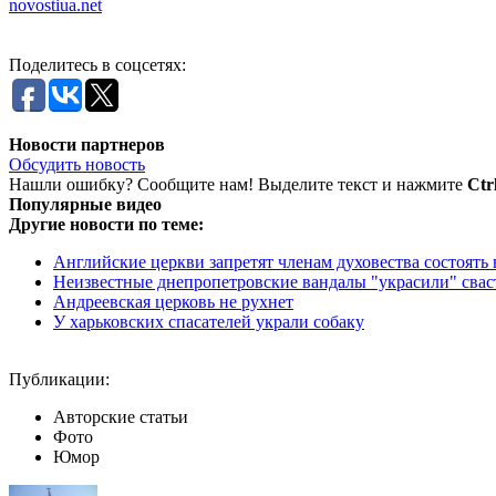
novostiua.net
Поделитесь в соцсетях:
Новости партнеров
Обсудить новость
Нашли ошибку? Сообщите нам! Выделите текст и нажмите
Ctr
Популярные видео
Другие новости по теме:
Английские церкви запретят членам духовества состоять в
Неизвестные днепропетровские вандалы "украсили" сваст
Андреевская церковь не рухнет
У харьковских спасателей украли собаку
Публикации:
Авторские статьи
Фото
Юмор