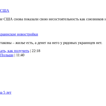
м США
не США снова показали свою несостоятельность как союзников 
краинские новостройки
ковы – жилье есть, а денег на него у рядовых украинцев нет.
ать, как получить
| 22:18
х Польши
| 11:40
а 5 лет