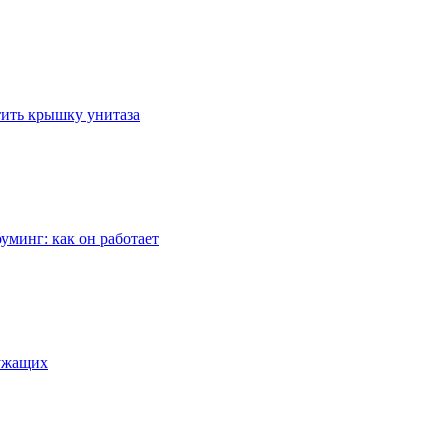
стить крышку унитаза
уминг: как он работает
лужащих