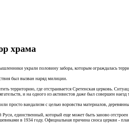
ор храма
мышленники украли половину забора, которым ограждалась терр
ествия был вызван наряд милиции.
атить территорию, где отстраивается Сретенская церковь. Ситуа
ательств, и на одного из активистов даже был совершен наезд 
а или просто вандализм с целью воровства материалов, деревянн
й Руси, единственный, который еще может быть заново отстроен
ьшевиками в 1934 году. Официальная причина сноса церкви - пл