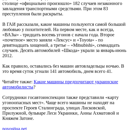
столице «официально произошло» 182 случаев незаконного
завладения транспортными средствами. При этом 83
преступления были раскрыты.
В ГАИ рассказали, какие машины пользуются самой большой
любовью у похитителей. На первом месте, как и всегда,
«ВАЗы» - тридцать восемь угонов с начала года. Второе
«почетное» место заняли «Лексус» и «Toyota» - по
девятнадцать хищений, а третье – «Mitsubishi», семнадцать
случаев. Десять автомобилей «Шкода» украли за январь-июнь
2012.
Как правило, оставались без машин автовладельцы ночью. В
это время суток угнали 141 автомобиль, днем всего 41.
Читайте также:
Какие машины предпочитают украинские
автомобилисты
?
Сотрудники госавтоинспекции также представили «карту
угоноопасных мест». Чаще всего машины не находят на
проспекте Героев Сталинграда, улицах Лисковской,
Прилужной, бульваре Леси Украинки, Анны Ахматовой и
Княжем Затоне.
novostiua.net