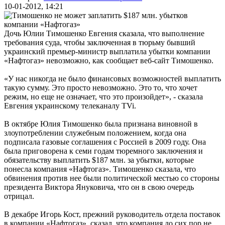
10-01-2012, 14:21
Дочь Юлии Тимошенко Евгения сказала, что выполнение
требования суда, чтобы заключенная в тюрьму бывший
украинский премьер-министр выплатила убытки компании
«Нафтогаз» невозможно, как сообщает веб-сайт Тимошенко.
«У нас никогда не было финансовых возможностей выплатить
такую сумму. Это просто невозможно. Это то, что хочет
режим, но еще не означает, что это произойдет», - сказала
Евгения украинскому телеканалу TVi.
В октябре Юлия Тимошенко была признана виновной в
злоупотреблении служебным положением, когда она
подписала газовые соглашения с Россией в 2009 году. Она
была приговорена к семи годам тюремного заключения и
обязательству выплатить $187 млн. за убытки, которые
понесла компания «Нафтогаз». Тимошенко сказала, что
обвинения против нее были политической местью со стороны
президента Виктора Януковича, что он в свою очередь
отрицал.
В декабре Игорь Кост, прежний руководитель отдела поставок
в компании «Нафтогаз», сказал, что компания до сих пор не