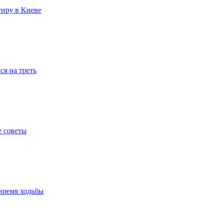
тиру в Киеве
я на треть
е советы
время ходьбы