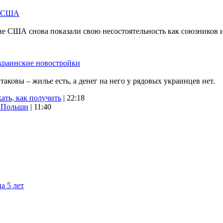
м США
не США снова показали свою несостоятельность как союзников 
краинские новостройки
ковы – жилье есть, а денег на него у рядовых украинцев нет.
ать, как получить
| 22:18
х Польши
| 11:40
а 5 лет