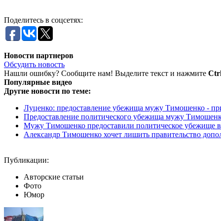
Поделитесь в соцсетях:
Новости партнеров
Обсудить новость
Нашли ошибку? Сообщите нам! Выделите текст и нажмите
Ctr
Популярные видео
Другие новости по теме:
Луценко: предоставление убежища мужу Тимошенко - приз
Предоставление политического убежища мужу Тимошенко 
Мужу Тимошенко предоставили политическое убежище в
Александр Тимошенко хочет лишить правительство допол
Публикации:
Авторские статьи
Фото
Юмор