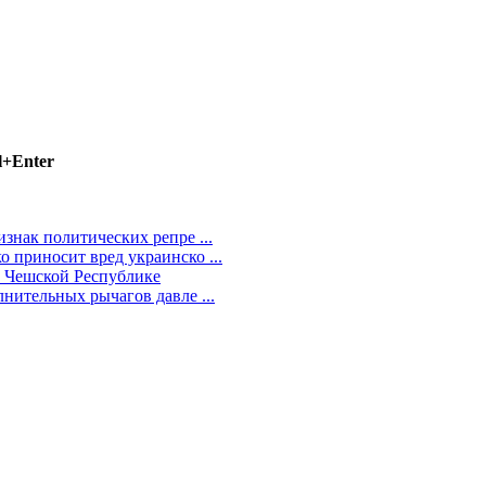
l+Enter
нак политических репре ...
приносит вред украинско ...
 Чешской Республике
нительных рычагов давле ...