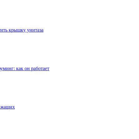
стить крышку унитаза
уминг: как он работает
лужащих