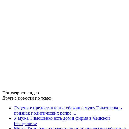
Популярное видео
Другие новости по теме:
Луценко: предоставление убежища мужу Тимошенко -
признак политических репре ...
У мужа Тимошенко есть дом и фирма в Чешской
Республике
Мужу Тимошенко предоставили политическое убежище