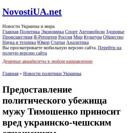
NovostiUA.net
Новости Украины и мира
Главная
Политика
Экономика
Спорт
Автомобили
Здоровье
Происшествия
Я-Репортер
Россия
Мир
Культура
Общество
Наука и техника
Юмор
Статьи
Аналитика
Вы просматриваете мобильную версию сайта.
Перейти на
полную версию сайта
Дешевые авиабилеты в любом направлении
Главная
»
Новости политики Украины
Предоставление
политического убежища
мужу Тимошенко приносит
вред украинско-чешским