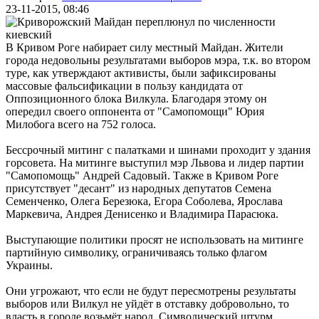
23-11-2015, 08:46
В Кривом Роге набирает силу местный Майдан. Жители
города недовольны результатами выборов мэра, т.к. во втором
туре, как утверждают активисты, были зафиксированы
массовые фальсификации в пользу кандидата от
Оппозиционного блока Вилкула. Благодаря этому он
опередил своего оппонента от "Самопомощи" Юрия
Милобога всего на 752 голоса.
Бессрочный митинг с палатками и шинами проходит у здания
горсовета. На митинге выступил мэр Львова и лидер партии
"Самопомощь" Андрей Садовый. Также в Кривом Роге
присутствует "десант" из народных депутатов Семена
Семенченко, Олега Березюка, Егора Соболева, Ярослава
Маркевича, Андрея Денисенко и Владимира Парасюка.
Выступающие политики просят не использовать на митинге
партийную символику, ограничиваясь только флагом
Украины.
Они угрожают, что если не будут пересмотрены результаты
выборов или Вилкул не уйдёт в отставку добровольно, то
власть в городе возьмёт народ. Символический штурм