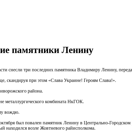
ние памятники Ленину
асти снесли три последних памятника Владимиру Ленину, передае
е, скандируя при этом «Слава Украине! Героям Слава!».
риворожского района.
не металлургического комбината НкГОК.
му вождю.
2 октября был повален памятник Ленину в Центрально-Городском 
рый находился возле Жовтневого райисполкома.