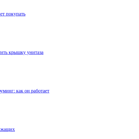
ет покупать
стить крышку унитаза
уминг: как он работает
лужащих