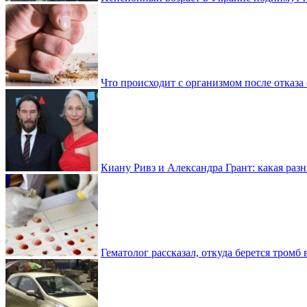
Что происходит с организмом после отказа
Киану Ривз и Александра Грант: какая разн
Гематолог рассказал, откуда берется тромб 