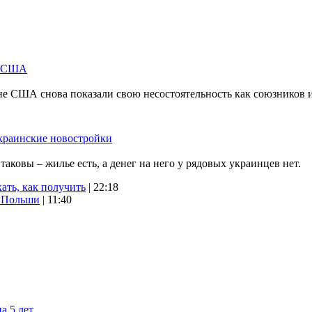
м США
не США снова показали свою несостоятельность как союзников 
краинские новостройки
ковы – жилье есть, а денег на него у рядовых украинцев нет.
ать, как получить
| 22:18
х Польши
| 11:40
а 5 лет