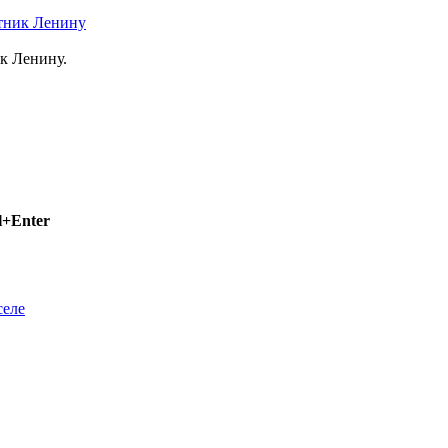
ятник Ленину
к Ленину.
l+Enter
селе