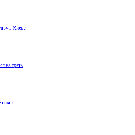
тиру в Киеве
я на треть
е советы