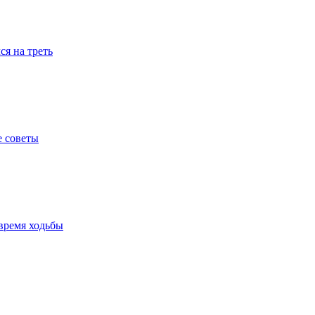
я на треть
е советы
время ходьбы