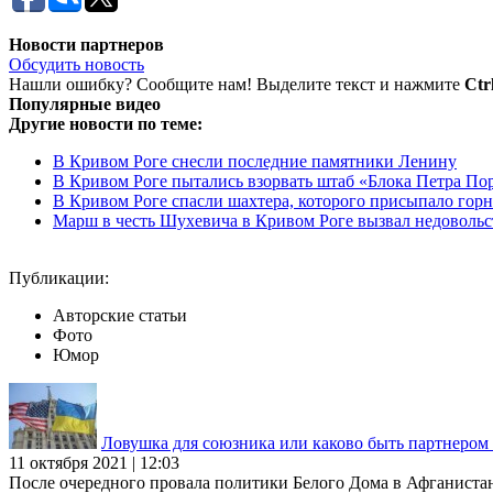
Новости партнеров
Обсудить новость
Нашли ошибку? Сообщите нам! Выделите текст и нажмите
Ctr
Популярные видео
Другие новости по теме:
В Кривом Роге снесли последние памятники Ленину
В Кривом Роге пытались взорвать штаб «Блока Петра П
В Кривом Роге спасли шахтера, которого присыпало гор
Марш в честь Шухевича в Кривом Роге вызвал недовольст
Публикации:
Авторские статьи
Фото
Юмор
Ловушка для союзника или каково быть партнеро
11 октября 2021 | 12:03
После очередного провала политики Белого Дома в Афганиста