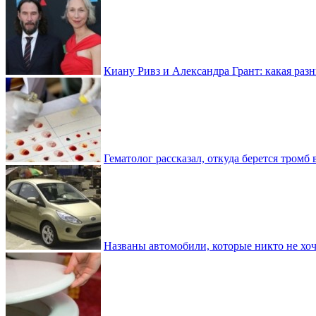
Киану Ривз и Александра Грант: какая разн
Гематолог рассказал, откуда берется тромб 
Названы автомобили, которые никто не хоч