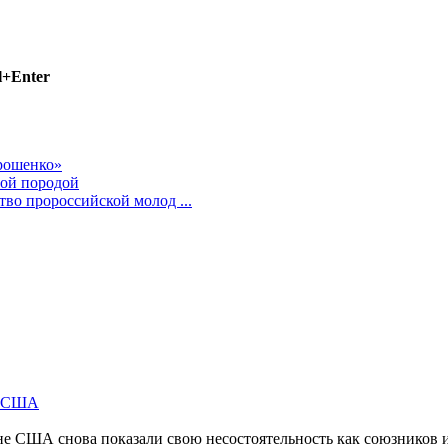
l+Enter
орошенко»
ной породой
во пророссийской молод ...
м США
не США снова показали свою несостоятельность как союзников 