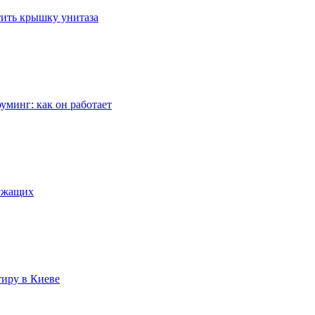
стить крышку унитаза
уминг: как он работает
лужащих
тиру в Киеве