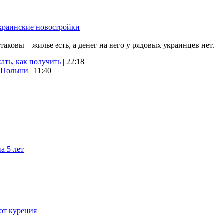
краинские новостройки
ковы – жилье есть, а денег на него у рядовых украинцев нет.
ать, как получить
| 22:18
х Польши
| 11:40
а 5 лет
 от курения