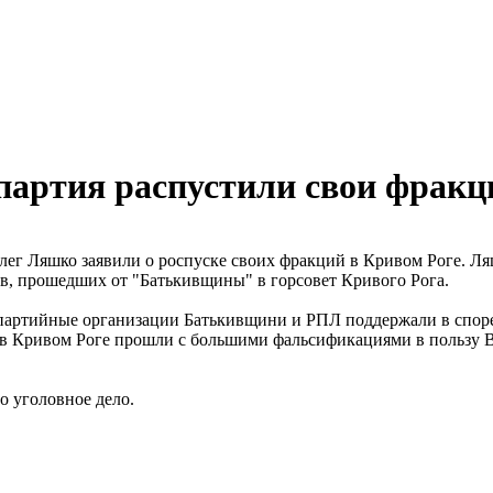
артия распустили свои фракц
 Ляшко заявили о роспуске своих фракций в Кривом Роге. Ляш
в, прошедших от "Батькивщины" в горсовет Кривого Рога.
 партийные организации Батькивщини и РПЛ поддержали в споре 
в Кривом Роге прошли с большими фальсификациями в пользу Вилк
о уголовное дело.