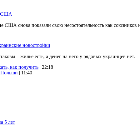
м США
не США снова показали свою несостоятельность как союзников 
краинские новостройки
ковы – жилье есть, а денег на него у рядовых украинцев нет.
ать, как получить
| 22:18
х Польши
| 11:40
а 5 лет