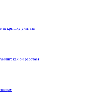
стить крышку унитаза
уминг: как он работает
лужащих