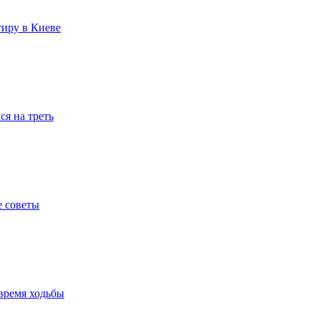
тиру в Киеве
я на треть
е советы
время ходьбы