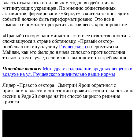
власть отказалась от силовых методов воздействия на
митингующих украинцев. По мнению общественных
активистов, формирование «Беркут» в контексте последних
событий должно быть переформатировано. Это все в
комплексе поможет прекратить начавшееся кровопролитие.
«Правый сектор» напоминает власти о ее ответственности за
сложившуюся в стране обстановку. «Правый сектор»
пообещал покинуть улицу
Грушевского
и вернуться на
Майдан, как это было до начала силового противостояния
только в том случае, если власть выполнит эти требования.
Читайте также:
Минздрав: содержание вредных веществ в
воздухе на ул. Грушевского значительно выше нормы
Лидер «Правого сектора» Дмитрий Ярош обратился с
призывом к власти и оппозиции проявить сознательность и на
сессии в Раде 28 января найти способ мирного решения
кризиса.