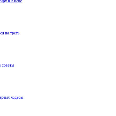
тиру в Киеве
я на треть
е советы
время ходьбы