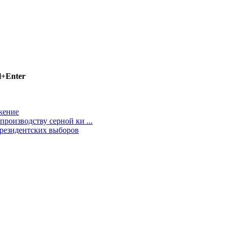
l+Enter
жение
роизводству серной ки ...
резидентских выборов