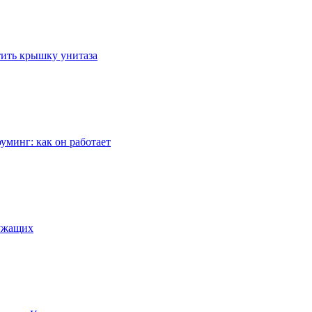
стить крышку унитаза
уминг: как он работает
лужащих