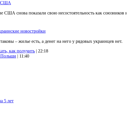
м США
не США снова показали свою несостоятельность как союзников 
краинские новостройки
ковы – жилье есть, а денег на него у рядовых украинцев нет.
ать, как получить
| 22:18
х Польши
| 11:40
а 5 лет