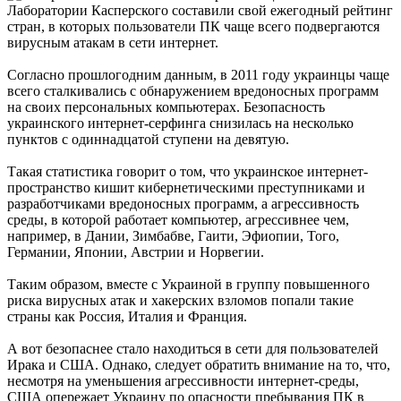
Лаборатории Касперского составили свой ежегодный рейтинг
стран, в которых пользователи ПК чаще всего подвергаются
вирусным атакам в сети интернет.
Согласно прошлогодним данным, в 2011 году украинцы чаще
всего сталкивались с обнаружением вредоносных программ
на своих персональных компьютерах. Безопасность
украинского интернет-серфинга снизилась на несколько
пунктов с одиннадцатой ступени на девятую.
Такая статистика говорит о том, что украинское интернет-
пространство кишит кибернетическими преступниками и
разработчиками вредоносных программ, а агрессивность
среды, в которой работает компьютер, агрессивнее чем,
например, в Дании, Зимбабве, Гаити, Эфиопии, Того,
Германии, Японии, Австрии и Норвегии.
Таким образом, вместе с Украиной в группу повышенного
риска вирусных атак и хакерских взломов попали такие
страны как Россия, Италия и Франция.
А вот безопаснее стало находиться в сети для пользователей
Ирака и США. Однако, следует обратить внимание на то, что,
несмотря на уменьшения агрессивности интернет-среды,
США опережает Украину по опасности пребывания ПК в