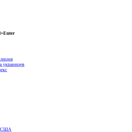
l+Enter
олиция
а украинцев
декс
м США