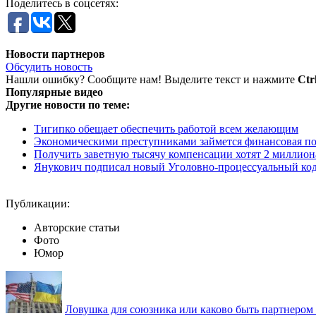
Поделитесь в соцсетях:
Новости партнеров
Обсудить новость
Нашли ошибку? Сообщите нам! Выделите текст и нажмите
Ctr
Популярные видео
Другие новости по теме:
Тигипко обещает обеспечить работой всем желающим
Экономическими преступниками займется финансовая п
Получить заветную тысячу компенсации хотят 2 миллион
Янукович подписал новый Уголовно-процессуальный ко
Публикации:
Авторские статьи
Фото
Юмор
Ловушка для союзника или каково быть партнеро