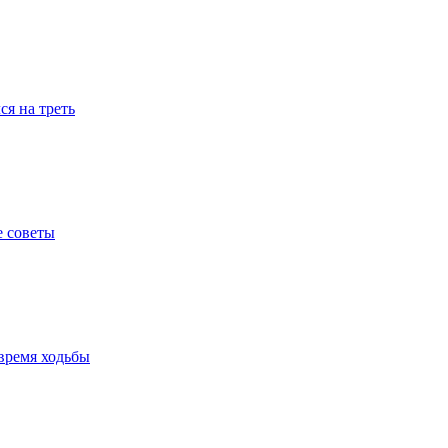
я на треть
е советы
время ходьбы