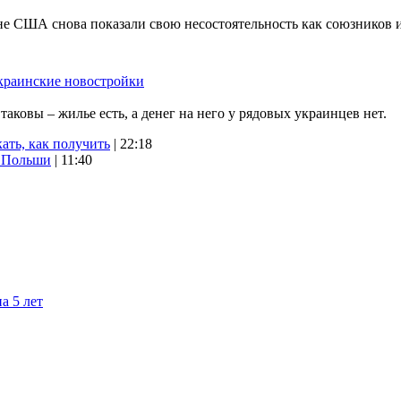
не США снова показали свою несостоятельность как союзников 
краинские новостройки
ковы – жилье есть, а денег на него у рядовых украинцев нет.
ать, как получить
| 22:18
х Польши
| 11:40
а 5 лет