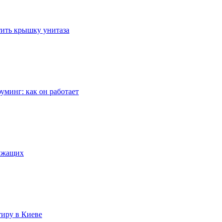
стить крышку унитаза
уминг: как он работает
лужащих
тиру в Киеве