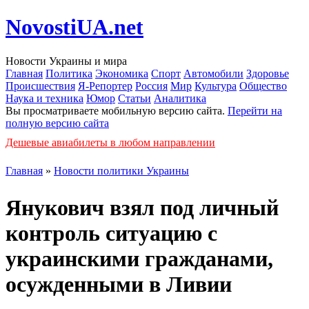
NovostiUA.net
Новости Украины и мира
Главная
Политика
Экономика
Спорт
Автомобили
Здоровье
Происшествия
Я-Репортер
Россия
Мир
Культура
Общество
Наука и техника
Юмор
Статьи
Аналитика
Вы просматриваете мобильную версию сайта.
Перейти на
полную версию сайта
Дешевые авиабилеты в любом направлении
Главная
»
Новости политики Украины
Янукович взял под личный
контроль ситуацию с
украинскими гражданами,
осужденными в Ливии