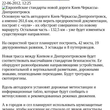
22-06-2012, 12:25
Основную часть автодороги Киев-Черкассы-Днепропетровск,
а именно 261,6 км, если верить предпроектной документации,
построят с «нуля» - их обустроят совершенно по новому
маршруту. Остальная часть - 132,5 км – уже будет изменяться
существующее направление.
На скоростной трассе планируют построить, 42 моста, 19
двухуровневых развязок, 3 эстакады и 8 путепроводов.
Новая трасса между Киевом и Днепропетровском будет
соответствовать высочайшим стандартам безопасности. Ее
оборудуют разнообразными направляющими устройствами,
горизонтальной и вертикальной разметками, дорожными
знаками, пешеходными переходами. Будут тротуары и
скотопрогоны.
Вдоль автодороги установят дорожные метеостанции и
информационные табло, которые будут сообщать о
метеоусловиях и рекомендованных режимах движения.
А в городов и сел планируют использовать шумозащитные
экраны, чтобы население не страдало от звуков автострады.