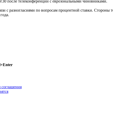
19:30 после телеконференции с еврозональными чиновниками.
язи с разногласиями по вопросам процентной ставки. Стороны 
года.
l+Enter
я соглашения
вятся