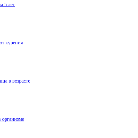
а 5 лет
 от курения
ица в возрасте
в организме