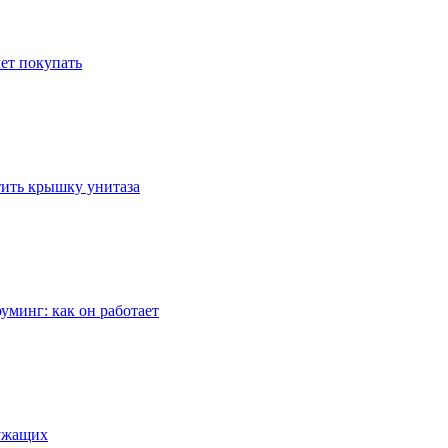
ет покупать
стить крышку унитаза
уминг: как он работает
лужащих