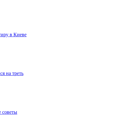
тиру в Киеве
я на треть
е советы