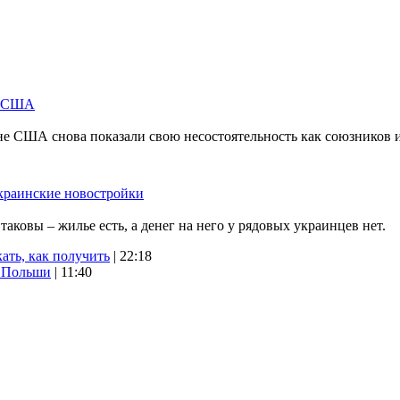
м США
не США снова показали свою несостоятельность как союзников 
краинские новостройки
ковы – жилье есть, а денег на него у рядовых украинцев нет.
ать, как получить
| 22:18
х Польши
| 11:40