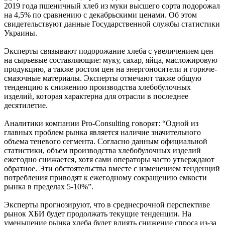
2019 года пшеничный хлеб из муки высшего сорта подорожал
на 4,5% по сравнению с декабрьскими ценами. Об этом
свидетельствуют данные Государственной службы статистики
Украины.
Эксперты связывают подорожание хлеба с увеличением цен
на сырьевые составляющие: муку, сахар, яйца, масложировую
продукцию, а также ростом цен на энергоносители и горюче-
смазочные материалы. Эксперты отмечают также общую
тенденцию к снижению производства хлебобулочных
изделий, которая характерна для отрасли в последнее
десятилетие.
Аналитики компании Pro-Consulting говорят: “Одной из
главных проблем рынка является наличие значительного
объема теневого сегмента. Согласно данным официальной
статистики, объем производства хлебобулочных изделий
ежегодно снижается, хотя сами операторы часто утверждают
обратное. Эти обстоятельства вместе с изменением тенденций
потребления приводят к ежегодному сокращению емкости
рынка в пределах 5-10%”.
Эксперты прогнозируют, что в среднесрочной перспективе
рынок ХБИ будет продолжать текущие тенденции. На
уменьшение рынка хлеба будет влиять снижение спроса из-за