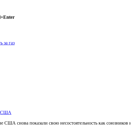
l+Enter
ь за газ
м США
не США снова показали свою несостоятельность как союзников 