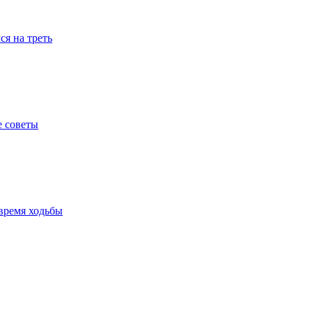
я на треть
е советы
время ходьбы