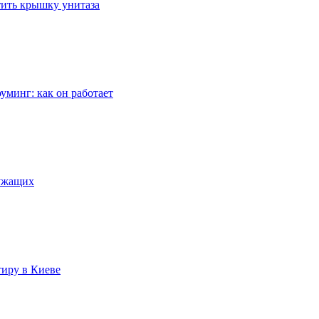
стить крышку унитаза
уминг: как он работает
лужащих
тиру в Киеве