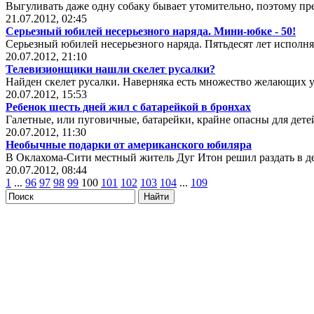
Выгуливать даже одну собаку бывает утомительно, поэтому пред
21.07.2012, 02:45
Серьезный юбилей несерьезного наряда. Мини-юбке - 50!
Серьезный юбилей несерьезного наряда. Пятьдесят лет исполн
20.07.2012, 21:10
Телевизионщики нашли скелет русалки?
Найден скелет русалки. Наверняка есть множество желающих ув
20.07.2012, 15:53
Ребенок шесть дней жил с батарейкой в бронхах
Галетные, или пуговичные, батарейки, крайне опасны для детей
20.07.2012, 11:30
Необычные подарки от американского юбиляра
В Оклахома-Сити местный житель Дуг Итон решил раздать в д
20.07.2012, 08:44
1
...
96
97
98
99
100
101
102
103
104
...
109