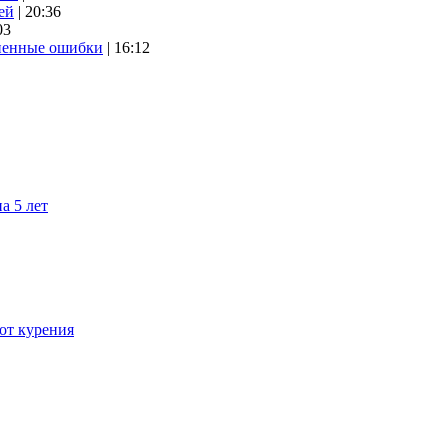
ей
| 20:36
03
аненные ошибки
| 16:12
а 5 лет
 от курения