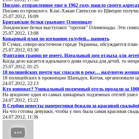
Письмо, отправленное еще в 1962 году, нашло своего адреса
Письмо из прошлого. Клас-Хакан Свенссон из Швеции получи
25.07.2012, 16:09
Британские белки срывают Олимпиаду
Лондонские белки выступают "против" Олимпиады. Эти симпа
25.07.2012, 13:08
Коварный план по изгнанию голубей... напоить
В Сумах, северо-восточном городе Украины, обсуждается план
25.07.2012, 03:30
Фантазия границ не имеет. Идеальный дом отдыха для детей
Когда дело касается идеального дома отдыха для детей, то не
25.07.2012, 01:25
18 полицейских почти час спасали в реке… надувную женщ
18 полицейских в провинции Шаньдун, Китая, организовали 
24.07.2012, 22:13
Кто виноват? Уникальный подземный отель продали за 100
На аукционе один из самых шикарных подземных отелей ушел с
24.07.2012, 15:21
В Сербии невесты наперегонки бежали за красивой свадьбо
На что готовы девушки, чтобы у них была самая красивая свадь
24.07.2012, 11:36