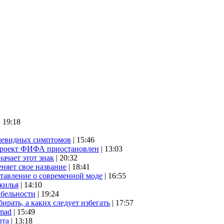
| 19:18
очевидных симптомов
| 15:46
проект ФИФА приостановлен
| 13:03
начает этот знак
| 20:32
няет свое название
| 18:41
ставление о современной моде
| 16:55
жилья
| 14:10
абельности
| 19:24
ирать, а каких следует избегать
| 17:57
mad
| 15:49
ыта
| 13:18