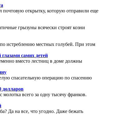
та
л почтовую открытку, которую отправили еще
тичные грызуны всячески строят козни
 по истреблению местных голубей. При этом
 глазами самих детей
пременно вместо лестниц в доме должны
ину
целую спасательную операцию по спасению
0 долларов
 молотка всего за одну тысячу франков.
й
ба? Да на все, что угодно. Даже бежать