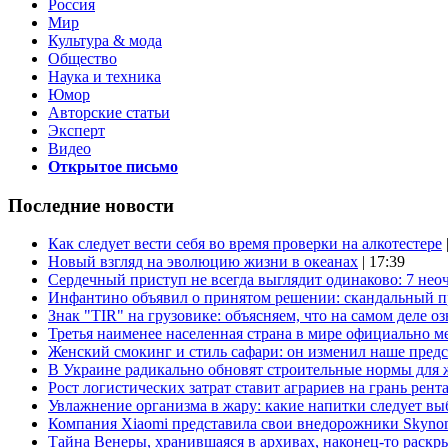
Россия
Мир
Культура & мода
Общество
Наука и техника
Юмор
Авторские статьи
Эксперт
Видео
Открытое письмо
Последние новости
Как следует вести себя во время проверки на алкотестере
Новый взгляд на эволюцию жизни в океанах
| 17:39
Сердечный приступ не всегда выглядит одинаково: 7 не
Инфантино объявил о принятом решении: скандальный 
Знак "TIR" на грузовике: объясняем, что на самом деле оз
Третья наименее населенная страна в мире официально ме
Женский смокинг и стиль сафари: он изменил наше пред
В Украине радикально обновят строительные нормы для 
Рост логистических затрат ставит аграриев на грань рент
Увлажнение организма в жару: какие напитки следует выб
Компания Xiaomi представила свои внедорожники Skyno
Тайна Венеры, хранившаяся в архивах, наконец-то раскр