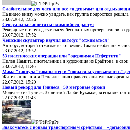
Слабительное для чаек или все «к деньгам» для отдыхаю
На видео внизу можно увидеть, как группа подростков решила
23.07.2012, 22:26
Сексуальные аппетиты олимпийцев растут
Рекордные сто пятьдесят тысяч бесплатных презервативов раз
23.07.2012, 17:52
Чешский скульптор научил автобус "отжиматься"
Автобус, который отжимается от земли. Таким необычным сп
23.07.2012, 13:52
53 пластических операции или "одержимая Нефертити"
Нилен Намита, писательница и художница из Брайтона, в свои 
23.07.2012, 11:46
Мама "хакнула" компьютер и "повысила успеваемость" де
Жительнице штата Пенсильвания правоохранительные органы п
22.07.2012, 15:20
Новый рекорд для Гиннеса - 50-метровые брюки
Модельер из Туниса, 37 летний Ларби Букамхе, всегда мечтал з
22.07.2012, 11:43
Знакомьтесь с новым транспортным средством – «догмоби