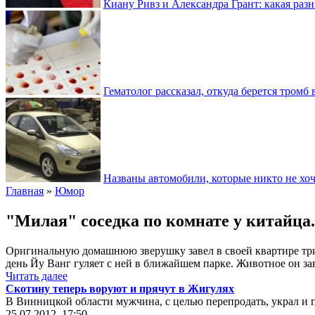
Киану Ривз и Александра Грант: какая разн
Гематолог рассказал, откуда берется тромб 
Названы автомобили, которые никто не хоч
Главная
»
Юмор
"Милая" соседка по комнате у китайца..
Оригинальную домашнюю зверушку завел в своей квартире тр
день Йу Ванг гуляет с ней в ближайшем парке. Животное он зав
Читать далее
Скотину теперь воруют и прячут в Жигулях
В Винницкой области мужчина, с целью перепродать, украл и 
25.07.2012, 17:50