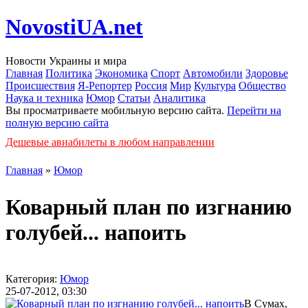
NovostiUA.net
Новости Украины и мира
Главная
Политика
Экономика
Спорт
Автомобили
Здоровье
Происшествия
Я-Репортер
Россия
Мир
Культура
Общество
Наука и техника
Юмор
Статьи
Аналитика
Вы просматриваете мобильную версию сайта.
Перейти на
полную версию сайта
Дешевые авиабилеты в любом направлении
Главная
»
Юмор
Коварный план по изгнанию
голубей... напоить
Категория:
Юмор
25-07-2012, 03:30
В Сумах,