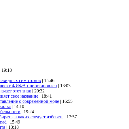
| 19:18
очевидных симптомов
| 15:46
проект ФИФА приостановлен
| 13:03
начает этот знак
| 20:32
няет свое название
| 18:41
ставление о современной моде
| 16:55
жилья
| 14:10
абельности
| 19:24
ирать, а каких следует избегать
| 17:57
mad
| 15:49
ыта
| 13:18