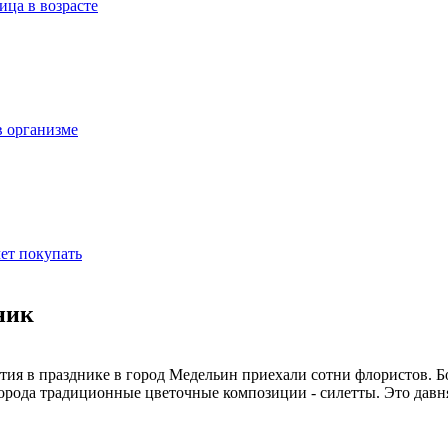
ица в возрасте
в организме
ет покупать
ник
стия в празднике в город Медельин приехали сотни флористов. 
орода традиционные цветочные композиции - силетты. Это давн