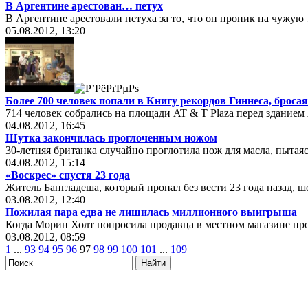
В Аргентине арестован… петух
В Аргентине арестовали петуха за то, что он проник на чужу
05.08.2012, 13:20
Более 700 человек попали в Книгу рекордов Гиннеса, брос
714 человек собрались на площади AT & T Plaza перед зданием 
04.08.2012, 16:45
Шутка закончилась проглоченным ножом
30-летняя британка случайно проглотила нож для масла, пытаяс
04.08.2012, 15:14
«Воскрес» спустя 23 года
Житель Бангладеша, который пропал без вести 23 года назад,
03.08.2012, 12:40
Пожилая пара едва не лишилась миллионного выигрыша
Когда Морин Холт попросила продавца в местном магазине про
03.08.2012, 08:59
1
...
93
94
95
96
97
98
99
100
101
...
109