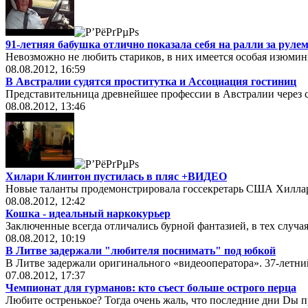
91-летняя бабушка отлично показала себя на ралли за рул
Невозможно не любить стариков, в них имеется особая изюмин
08.08.2012, 16:59
В Австралии судятся проститутка и Ассоциация гостиниц
Представительница древнейшее профессии в Австралии через су
08.08.2012, 13:46
Хилари Клинтон пустилась в пляс +ВИДЕО
Новые таланты продемонстрировала госсекретарь США Хиллар
08.08.2012, 12:42
Кошка - идеальный наркокурьер
Заключенные всегда отличались бурной фантазией, в тех случая
08.08.2012, 10:19
В Литве задержали "любителя поснимать" под юбкой
В Литве задержали оригинального «видеооператора». 37-летн
07.08.2012, 17:37
Чемпионат для гурманов: кто съест больше острого перца
Любите остренькое? Тогда очень жаль, что последние дни Dы 