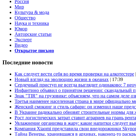
Россия
Мир
Культура & мода
Общество
Наука и техника
Юмор
Авторские статьи
Эксперт
Видео
Открытое письмо
Последние новости
Как следует вести себя во время проверки на алкотестере
Новый взгляд на эволюцию жизни в океанах
| 17:39
Сердечный приступ не всегда выглядит одинаково: 7 не
Инфантино объявил о принятом решении: скандальный 
Знак "TIR" на грузовике: объясняем, что на самом деле оз
Третья наименее населенная страна в мире официально ме
Женский смокинг и стиль сафари: он изменил наше пред
В Украине радикально обновят строительные нормы для 
Рост логистических затрат ставит аграриев на грань рент
Увлажнение организма в жару: какие напитки следует выб
Компания Xiaomi представила свои внедорожники Skyno
Тайна Венеры, хранившаяся в архивах, наконец-то раскр