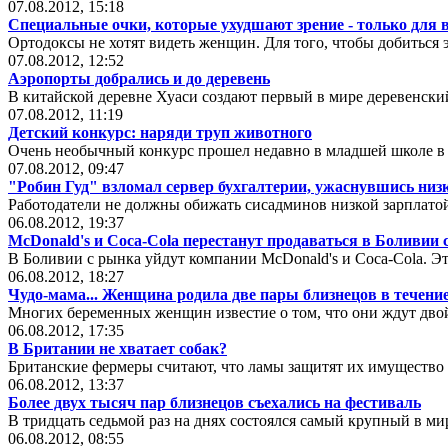
07.08.2012, 15:18
Специальные очки, которые ухудшают зрение - только для
Ортодоксы не хотят видеть женщин. Для того, чтобы добиться
07.08.2012, 12:52
Аэропорты добрались и до деревень
В китайской деревне Хуаси создают первый в мире деревенский
07.08.2012, 11:19
Детский конкурс: наряди труп животного
Очень необычный конкурс прошел недавно в младшей школе в
07.08.2012, 09:47
"Робин Гуд" взломал сервер бухгалтерии, ужаснувшись низ
Работодатели не должны обижать сисадминов низкой зарплато
06.08.2012, 19:37
McDonald's и Coca-Cola перестанут продаваться в Боливии
В Боливии с рынка уйдут компании McDonald's и Coca-Cola. Эт
06.08.2012, 18:27
Чудо-мама... Женщина родила две пары близнецов в течение
Многих беременных женщин известие о том, что они ждут двой
06.08.2012, 17:35
В Британии не хватает собак?
Британские фермеры считают, что ламы защитят их имущество 
06.08.2012, 13:37
Более двух тысяч пар близнецов съехались на фестиваль
В тридцать седьмой раз на днях состоялся самый крупный в ми
06.08.2012, 08:55