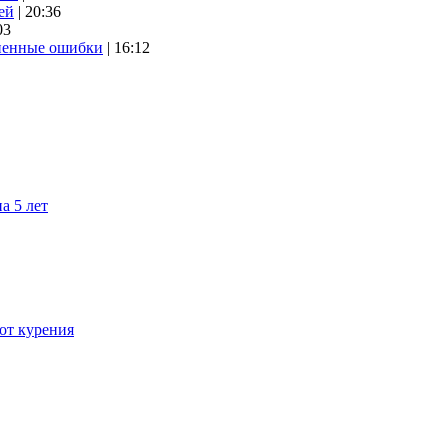
ей
| 20:36
03
аненные ошибки
| 16:12
а 5 лет
 от курения