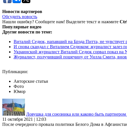
Новости партнеров
Обсудить новость
Нашли ошибку? Сообщите нам! Выделите текст и нажмите
Ctr
Популярные видео
Другие новости по теме:
Виталий Седюк, напавший на Брэда Питта, не чувствует 
И снова скандал с Виталием Седюком: журналист залез по
Украинский журналист Виталий Седюк сорвал показ на N
Журналист, получивший пощечину от Уилла Смита, вновь 
Публикации:
Авторские статьи
Фото
Юмор
Ловушка для союзника или каково быть партнеро
11 октября 2021 | 12:03
После очередного провала политики Белого Дома в Афганиста