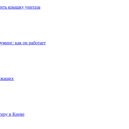
стить крышку унитаза
уминг: как он работает
лужащих
тиру в Киеве