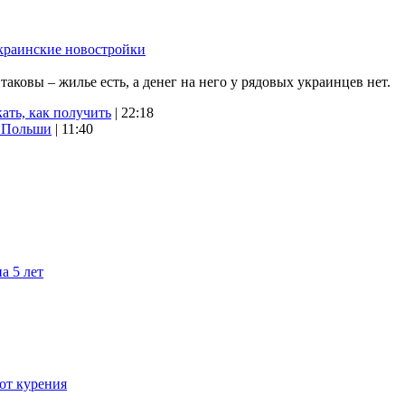
краинские новостройки
ковы – жилье есть, а денег на него у рядовых украинцев нет.
ать, как получить
| 22:18
х Польши
| 11:40
а 5 лет
 от курения