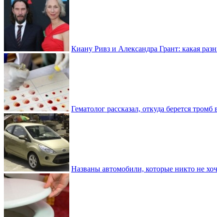
Киану Ривз и Александра Грант: какая разн
Гематолог рассказал, откуда берется тромб 
Названы автомобили, которые никто не хоч