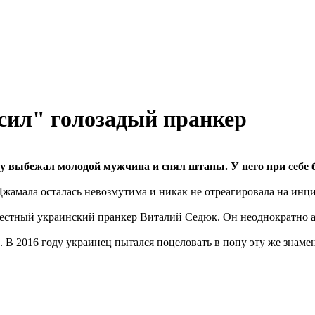
ил" голозадый пранкер
 выбежал молодой мужчина и снял штаны. У него при себе 
Джамала осталась невозмутима и никак не отреагировала на инци
вестный украинский пранкер Виталий Седюк. Он неоднократно а
 В 2016 году украинец пытался поцеловать в попу эту же знам