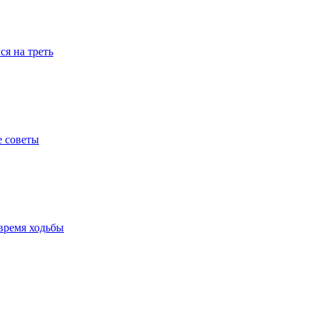
я на треть
е советы
время ходьбы