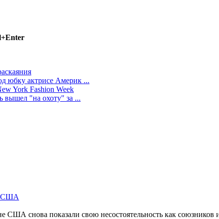
l+Enter
раскаяния
д юбку актрисе Америк ...
ew York Fashion Week
вышел "на охоту" за ...
м США
не США снова показали свою несостоятельность как союзников 