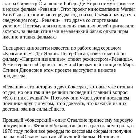
актера Силвестр Сталлоне и Роберт Де Ниро снимутся вместе
в новом фильме «Реванш». Этот проект кинокомпании Warner
Bros был запланирован еще два года назад. Съемки начнутся в
следующем году. «Реванш» - это драма со спортивным
уклоном. Поэтому для исполнения главных ролей пригласили
актеров, за чьими спинами немаленький багаж опыта игры
именно в таких фильмах.
Сценарист киноленты известен по работе над сериалом
«Красавицы» - Даг Эллин. Питер Сигал, известный по по
фильму «Напряги извилины», станет режиссером «Реванша».
Режиссер лент «Сорвиголова» и «Призрачный гонщик» Марк
Стивен Джонсон в этом проекте выступит в качестве
продюсера.
«Реванш» - это история о двух боксерах, которые уже отошли
от дел, но они так и не решили последний главный вопрос:
«Кто и них лучший?». Поэтому они участвуют в последнем
поединке друг с другом, чтоб доказать, что каждый из них
достоин звания сильнейшего.
Прошлый «боксерский» опыт Сталлоне принес ему мировую
популярность. Фильм «Рокки», где он сыграл главную роль, в
1976 году побил все рекорды по кассовым сборам и получил
награду «Оскар», как самый лучший фильм. История о