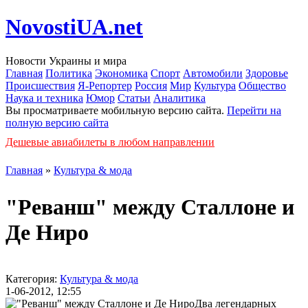
NovostiUA.net
Новости Украины и мира
Главная
Политика
Экономика
Спорт
Автомобили
Здоровье
Происшествия
Я-Репортер
Россия
Мир
Культура
Общество
Наука и техника
Юмор
Статьи
Аналитика
Вы просматриваете мобильную версию сайта.
Перейти на
полную версию сайта
Дешевые авиабилеты в любом направлении
Главная
»
Культура & мода
"Реванш" между Сталлоне и
Де Ниро
Категория:
Культура & мода
1-06-2012, 12:55
Два легендарных