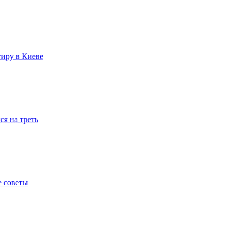
тиру в Киеве
я на треть
е советы