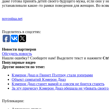
даже готова принять детей своего будущего мужа, если они у
устанавливали какие–то рамки поведения для женщин. Во всяком
novostiua.net
Поделитесь в соцсетях:
Новости партнеров
Обсудить новость
Нашли ошибку? Сообщите нам! Выделите текст и нажмите
Ctr
Популярные видео
Другие новости по теме:
Кэмерон Диаз и Гвинет Пэлтроу стали рэперами
Объект симпатий Кэмерон Диаз
Кэмерон Диаз станет мамой и совсем не боится стареть
За эту прическу Кэмерон Диаз обещала не убивать своего
Публикации: