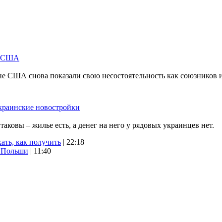
м США
не США снова показали свою несостоятельность как союзников 
краинские новостройки
ковы – жилье есть, а денег на него у рядовых украинцев нет.
ать, как получить
| 22:18
х Польши
| 11:40