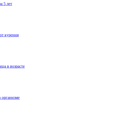
а 5 лет
 от курения
ица в возрасте
в организме