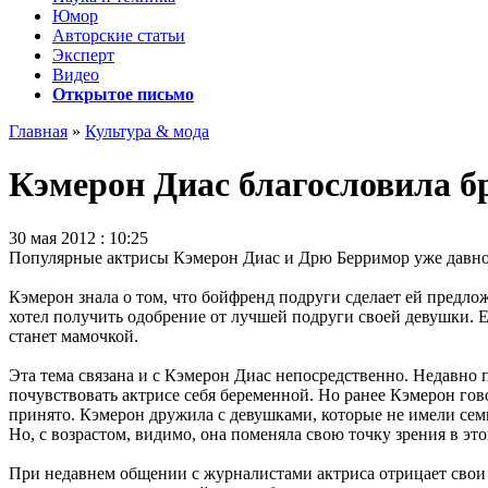
Юмор
Авторские статьи
Эксперт
Видео
Открытое письмо
Главная
»
Культура & мода
Кэмерон Диас благословила 
30 мая 2012 : 10:25
Популярные актрисы Кэмерон Диас и Дрю Берримор уже давно 
Кэмерон знала о том, что бойфренд подруги сделает ей предлож
хотел получить одобрение от лучшей подруги своей девушки. Ес
станет мамочкой.
Эта тема связана и с Кэмерон Диас непосредственно. Недавно 
почувствовать актрисе себя беременной. Но ранее Кэмерон гов
принято. Кэмерон дружила с девушками, которые не имели семь
Но, с возрастом, видимо, она поменяла свою точку зрения в это
При недавнем общении с журналистами актриса отрицает свои сло