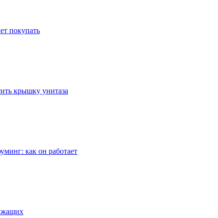
ет покупать
стить крышку унитаза
уминг: как он работает
лужащих