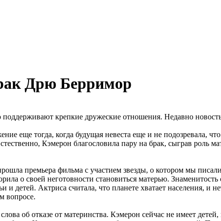
брак Дрю Берримор
поддерживают крепкие дружеские отношения. Недавно новость 
ение еще тогда, когда будущая невеста еще и не подозревала, чт
тественно, Кэмерон благословила пару на брак, сыграв роль мат
прошла премьера фильма с участием звезды, о котором мы писали
орила о своей неготовности становиться матерью. Знаменитость 
и и детей. Актриса считала, что планете хватает населения, и 
м вопросе.
ва об отказе от материнства. Кэмерон сейчас не имеет детей, но