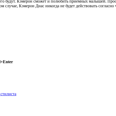
 него будут. Кэмерон сможет и полюбить приемных малышей. Про
 случае, Кэмерон Диас никогда не будет действовать согласно ч
l+Enter
 стилиста