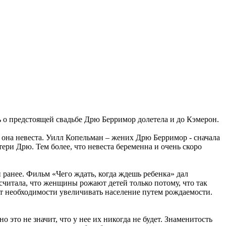
о предстоящей свадьбе Дрю Берримор долетела и до Кэмерон.
о она невеста. Уилл Копельман – жених Дрю Берримор - сначала
ери Дрю. Тем более, что невеста беременна и очень скоро
 ранее. Фильм «Чего ждать, когда ждешь ребенка» дал
считала, что женщины рожают детей только потому, что так
нет необходимости увеличивать население путем рождаемости.
 это не значит, что у нее их никогда не будет. Знаменитость