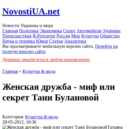
NovostiUA.net
Новости Украины и мира
Главная
Политика
Экономика
Спорт
Автомобили
Здоровье
Происшествия
Я-Репортер
Россия
Мир
Культура
Общество
Наука и техника
Юмор
Статьи
Аналитика
Вы просматриваете мобильную версию сайта.
Перейти на
полную версию сайта
Дешевые авиабилеты в любом направлении
Главная
»
Культура & мода
Женская дружба - миф или
секрет Тани Булановой
Категория:
Культура & мода
28-05-2012, 18:36
Татьяна