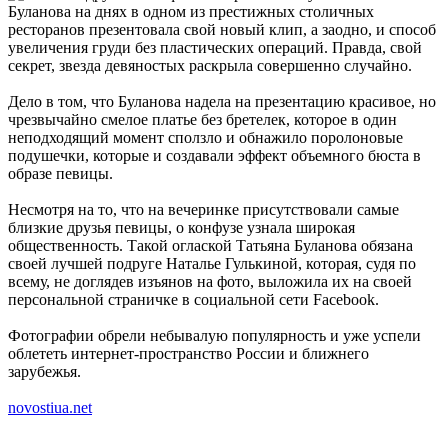
Буланова на днях в одном из престижных столичных
ресторанов презентовала свой новый клип, а заодно, и способ
увеличения груди без пластических операций. Правда, свой
секрет, звезда девяностых раскрыла совершенно случайно.
Дело в том, что Буланова надела на презентацию красивое, но
чрезвычайно смелое платье без бретелек, которое в один
неподходящий момент сползло и обнажило поролоновые
подушечки, которые и создавали эффект объемного бюста в
образе певицы.
Несмотря на то, что на вечеринке присутствовали самые
близкие друзья певицы, о конфузе узнала широкая
общественность. Такой оглаской Татьяна Буланова обязана
своей лучшей подруге Наталье Гулькиной, которая, судя по
всему, не доглядев изъянов на фото, выложила их на своей
персональной страничке в социальной сети Facebook.
Фотографии обрели небывалую популярность и уже успели
облететь интернет-пространство России и ближнего
зарубежья.
novostiua.net