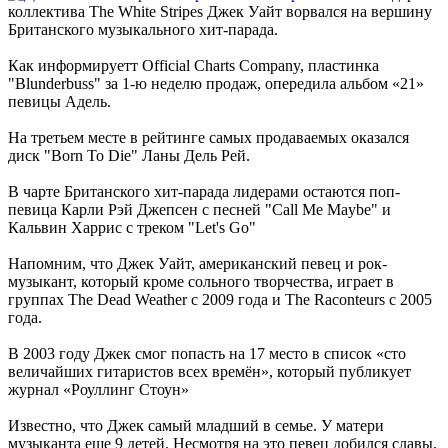
коллектива The White Stripes Джек Уайт ворвался на вершину
Британского музыкального хит-парада.
Как информируетт Official Charts Company, пластинка
"Blunderbuss" за 1-ю неделю продаж, опередила альбом «21»
певицы Адель.
На третьем месте в рейтинге самых продаваемых оказался
диск "Born To Die" Ланы Дель Рей.
В чарте Британского хит-парада лидерами остаются поп-
певица Карли Рэй Джепсен с песней "Call Me Maybe" и
Кальвин Харрис с треком "Let's Go"
Напомним, что Джек Уайт, американский певец и рок-
музыкант, который кроме сольного творчества, играет в
группах The Dead Weather с 2009 года и The Raconteurs с 2005
года.
В 2003 году Джек смог попасть на 17 место в список «сто
величайших гитаристов всех времён», который публикует
журнал «Роуллинг Стоун»
Известно, что Джек самый младший в семье. У матери
музыканта еще 9 детей. Несмотря на это певец добился славы,