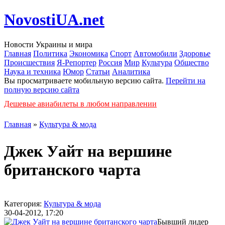
NovostiUA.net
Новости Украины и мира
Главная
Политика
Экономика
Спорт
Автомобили
Здоровье
Происшествия
Я-Репортер
Россия
Мир
Культура
Общество
Наука и техника
Юмор
Статьи
Аналитика
Вы просматриваете мобильную версию сайта.
Перейти на
полную версию сайта
Дешевые авиабилеты в любом направлении
Главная
»
Культура & мода
Джек Уайт на вершине
британского чарта
Категория:
Культура & мода
30-04-2012, 17:20
Бывший лидер