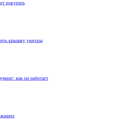
ет покупать
стить крышку унитаза
уминг: как он работает
лужащих