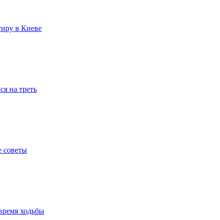
тиру в Киеве
я на треть
е советы
время ходьбы