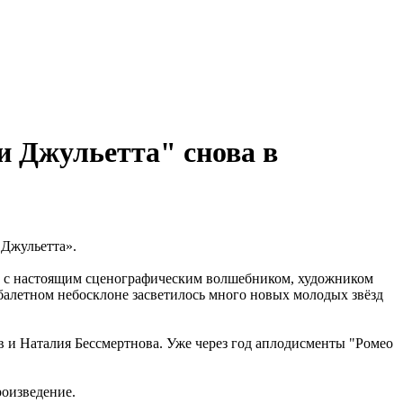
и Джульетта" снова в
 Джульетта».
но с настоящим сценографическим волшебником, художником
балетном небосклоне засветилось много новых молодых звёзд
в и Наталия Бессмертнова. Уже через год аплодисменты "Ромео
роизведение.