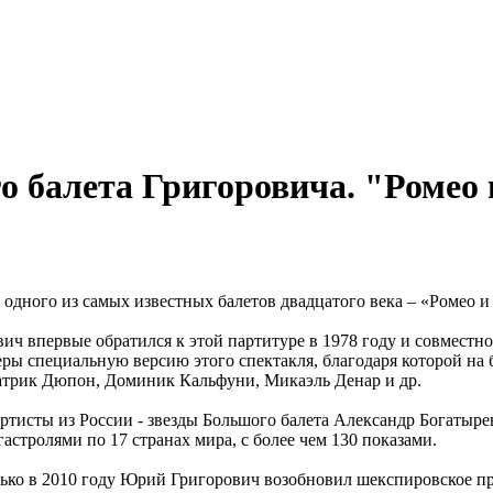
о балета Григоровича. "Ромео 
 одного из самых известных балетов двадцатого века – «Ромео и
ич впервые обратился к этой партитуре в 1978 году и совмест
ы специальную версию этого спектакля, благодаря которой на 
Патрик Дюпон, Доминик Кальфуни, Микаэль Денар и др.
тисты из России - звезды Большого балета Александр Богатыре
гастролями по 17 странах мира, с более чем 130 показами.
олько в 2010 году Юрий Григорович возобновил шекспировское п