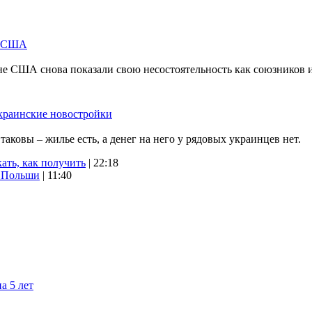
м США
не США снова показали свою несостоятельность как союзников 
краинские новостройки
ковы – жилье есть, а денег на него у рядовых украинцев нет.
ать, как получить
| 22:18
х Польши
| 11:40
а 5 лет