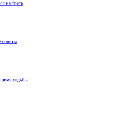
я на треть
е советы
время ходьбы