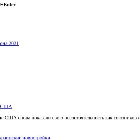
l+Enter
она 2021
м США
не США снова показали свою несостоятельность как союзников 
краинские новостройки