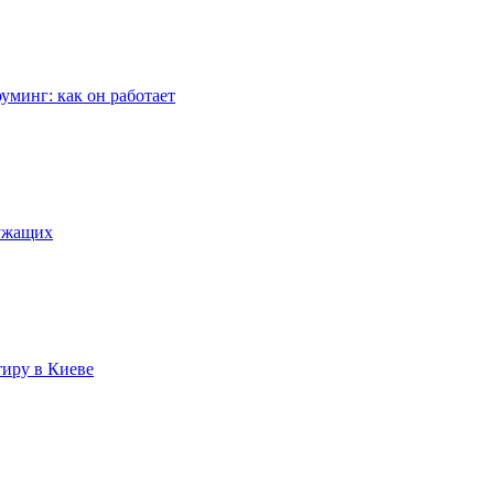
уминг: как он работает
лужащих
тиру в Киеве