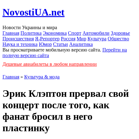
NovostiUA.net
Новости Украины и мира
Главная
Политика
Экономика
Спорт
Автомобили
Здоровье
Происшествия
Я-Репортер
Россия
Мир
Культура
Общество
Наука и техника
Юмор
Статьи
Аналитика
Вы просматриваете мобильную версию сайта.
Перейти на
полную версию сайта
Дешевые авиабилеты в любом направлении
Главная
»
Культура & мода
Эрик Клэптон прервал свой
концерт после того, как
фанат бросил в него
пластинку