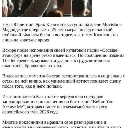
7 мая 81-летний Эрик Клэптон выступил на арене Movistar в
Мадриде, где впервые за 25 лет сыграл перед испанской
публикой. Фанаты были в восторге, как и сам Клэптон, но
лишь на короткое время.
Вскоре после исполнения своей культовой песни «Cocaine»
атмосфера на арене резко изменилась. По сообщению издания
The Independent, музыканта ударила в грудь виниловая
пластинка, брошенная из зала.
Видеозапись момента быстро распространилась в социальных
сетях, на ней видно, как удивленный артист покидает сцену
после того, как в него попали.
Из-за инцидента Клэптон не вернулся на сцену для
запланированного исполнения на бис песни "Before You
Accuse Me", которая станет неотъемлемой частью его
европейского тура 2026 года.
Многие поклонники выразили свое разочарование и
недовольство в социальных сетях, отметив, что ждали этого