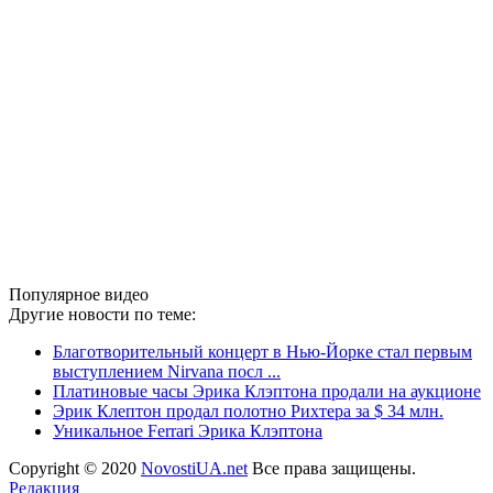
Популярное видео
Другие новости по теме:
Благотворительный концерт в Нью-Йорке стал первым
выступлением Nirvana посл ...
Платиновые часы Эрика Клэптона продали на аукционе
Эрик Клептон продал полотно Рихтера за $ 34 млн.
Уникальное Ferrari Эрика Клэптона
Copyright © 2020
NovostiUA.net
Все права защищены.
Редакция