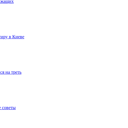
лужащих
тиру в Киеве
я на треть
е советы