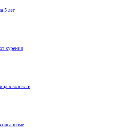
а 5 лет
 от курения
ица в возрасте
в организме