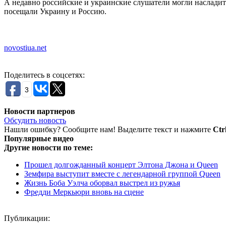
А недавно российские и украинские слушатели могли наслади
посещали Украину и Россию.
novostiua.net
Поделитесь в соцсетях:
3
Новости партнеров
Обсудить новость
Нашли ошибку? Сообщите нам! Выделите текст и нажмите
Ctr
Популярные видео
Другие новости по теме:
Прошел долгожданный концерт Элтона Джона и Queen
Земфира выступит вместе с легендарной группой Queen
Жизнь Боба Уэлча оборвал выстрел из ружья
Фредди Меркьюри вновь на сцене
Публикации: