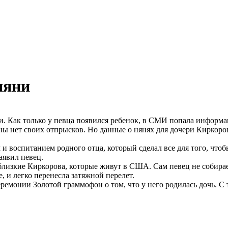
няни
ни. Как только у певца появился ребенок, в СМИ попала информа
ны нет своих отпрысков. Но данные о нянях для дочери Киркоров
 воспитанием родного отца, который сделал все для того, чтобы
аявил певец.
лизкие Киркорова, которые живут в США. Сам певец не собирает
, и легко перенесла затяжной перелет.
еремонии Золотой граммофон о том, что у него родилась дочь. 