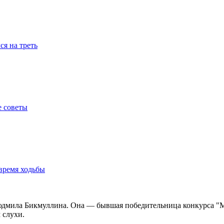
я на треть
е советы
время ходьбы
 Людмила Бикмуллина. Она — бывшая победительница конкурса "М
 слухи.