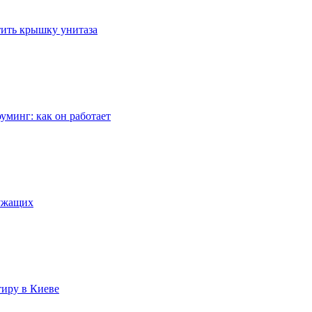
стить крышку унитаза
уминг: как он работает
лужащих
тиру в Киеве