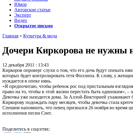
Юмор
Авторские статьи
Эксперт
Видео
Открытое письмо
Главная
»
Культура & мода
Дочери Киркорова не нужны 
12 декабря 2011 : 13:43
Киркоров опроверг слухи о том, что его дочь будут опекать ня
которых будет контролировать тетя Филлипа. К слову, у женщи
нуждается в опеке нянь.
«Я предпочитаю, чтобы ребенок рос под пристальным взглядом и
право на то, чтобы в этой жизни перестать быть одиноким», – з
Девочка уже находится дома. За Аллой-Викторией ухаживают б
Киркорову подождать пару месяцев, чтобы девочка стала крепче
Спешим напомнить, что певец признался 26 ноября во время ц
исполнения песни Снег.
Поделитесь в соцсетях: