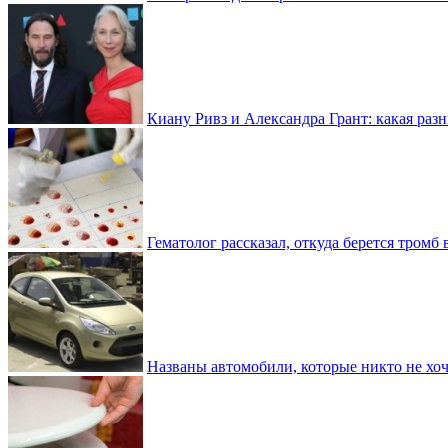
Киану Ривз и Александра Грант: какая разн
Гематолог рассказал, откуда берется тромб 
Названы автомобили, которые никто не хоч