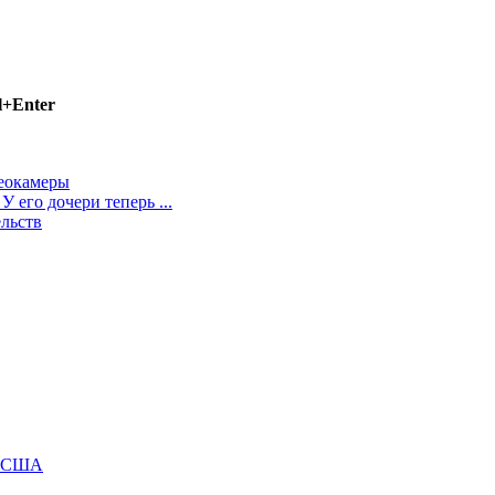
l+Enter
деокамеры
 его дочери теперь ...
ельств
м США