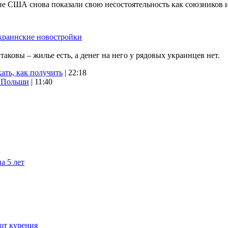
не США снова показали свою несостоятельность как союзников 
краинские новостройки
ковы – жилье есть, а денег на него у рядовых украинцев нет.
ать, как получить
| 22:18
х Польши
| 11:40
а 5 лет
 от курения