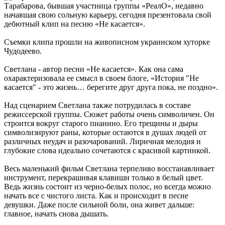
Тарабарова, бывшая участница группы «РеалО», недавно
начавшая свою сольную карьеру, сегодня презентовала свой
дебютный клип на песню «Не касается».
Съемки клипа прошли на живописном украинском хуторке
Чудодеево.
Светлана - автор песни «Не касается». Как она сама
охарактеризовала ее смысл в своем блоге, «История "Не
касается" - это жизнь… берегите друг друга пока, не поздно».
Над сценарием Светлана также потрудилась в составе
режиссерской группы. Сюжет работы очень символичен. Он
строится вокруг старого пианино. Его трещины и дыры
символизируют раны, которые остаются в душах людей от
различных неудач и разочарований. Лиричная мелодия и
глубокие слова идеально сочетаются с красивой картинкой.
Весь маленький фильм Светлана терпеливо восстанавливает
инструмент, перекрашивая клавиши только в белый цвет.
Ведь жизнь состоит из черно-белых полос, но всегда можно
начать все с чистого листа. Как и происходит в песне
девушки. Даже после сильной боли, она живет дальше:
главное, начать снова дышать.