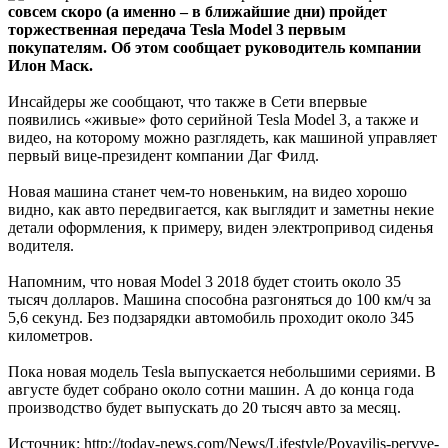
совсем скоро (а именно – в ближайшие дни) пройдет
торжественная передача Tesla Model 3 первым
покупателям. Об этом сообщает руководитель компании
Илон Маск.
Инсайдеры же сообщают, что также в Сети впервые
появились «живые» фото серийной Tesla Model 3, а также и
видео, на которому можно разглядеть, как машиной управляет
первый вице-президент компании Даг Филд.
Новая машина станет чем-то новеньким, на видео хорошо
видно, как авто передвигается, как выглядит и заметны некие
детали оформления, к примеру, виден электропривод сиденья
водителя.
Напомним, что новая Model 3 2018 будет стоить около 35
тысяч долларов. Машина способна разгоняться до 100 км/ч за
5,6 секунд. Без подзарядки автомобиль проходит около 345
километров.
Пока новая модель Tesla выпускается небольшими сериями. В
августе будет собрано около сотни машин. А до конца года
производство будет выпускать до 20 тысяч авто за месяц.
Источник: http://today-news.com/News/Lifestyle/Poyavilis-pervye-