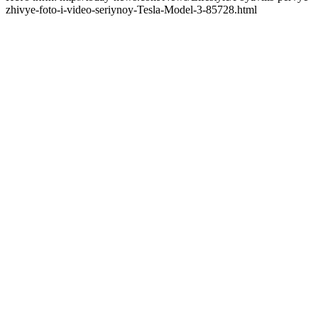
zhivye-foto-i-video-seriynoy-Tesla-Model-3-85728.html