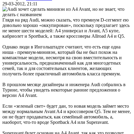
29-03-2012, 21:11
Глядя на ряд Audi, можно сказать, что премиум D-сегмент ею
довольно хорошо «оккупирован», поскольку предлагает здесь
не менее шести моделей: A4 универсал и Avant, A5 купе,
кабриолет и Sportback, а также кроссоверы Allroad A4 и Q5.
Однако люди в Ингольштадте считают, что есть еще одна
ниша - премиум-минивэн, который бы не был похож на
компактные модели, несмотря на свою вместительность и
универсальность, предназначенный как для многодетных
семей, так и для состоятельных клиентов, желающих
получить более практичный автомобиль класса премиум.
В прошлом месяце дизайнеры и инженера Audi собрались в
Турине, чтобы увидеть некоторые ранние предложения о
версии A4 Avant.
Если «зеленый свет» будет дан, то новая модель займет место
между нормальным Avant A4 и кроссовером Q5. Тем не менее,
он не будет продаваться, как семейный автомобиль, а,
наоборот, что-то вроде Sportback A4 или Superavant.
Superavant будет основан на A4 Avant, так как это позволит