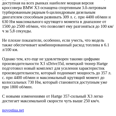
доступная на всех рынках наиболее мощная версия
кроссовера BMW X3 оснащена спортивным 3.0-литровым
турбированным рядным 6-цилиндровым дизельным
двигателем способным развивать 309 л. с. при 4400 об/мин и
630 Нм максимального крутящего момента в диапазоне от
1500 до 2500 об/мин, что позволяет ему разгоняться до 100 км/
ч за 5,8 секунды.
Не плохие показатели, особенно, если учесть, что модель
также обеспечивает комбинированный расход топлива в 6.1
л/100 км.
Однако тем, кто еще не удовлетворен такими цифрами
производительности X3 xDrive35d, немецкий тюнер Hartge
подготовил новый комплект для усиления характеристик
производительности, который поднимает мощность до 357 л.
с. при 4400 об/мин и максимальный крутящий момент до
колоссальных 730 Нм, который становится доступным уже
при 1800 об/мин.
С новыми изменениями от Hartge 357-сильный X3 легко
достигает максимальной скорости чуть выше 250 км/ч.
novostiua.net