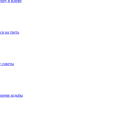
тиру в Киеве
я на треть
е советы
время ходьбы