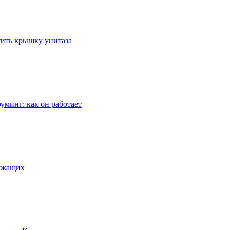
стить крышку унитаза
уминг: как он работает
лужащих