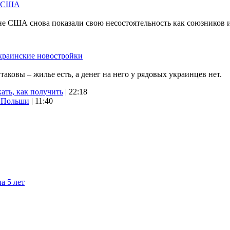
м США
не США снова показали свою несостоятельность как союзников 
краинские новостройки
ковы – жилье есть, а денег на него у рядовых украинцев нет.
ать, как получить
| 22:18
х Польши
| 11:40
а 5 лет