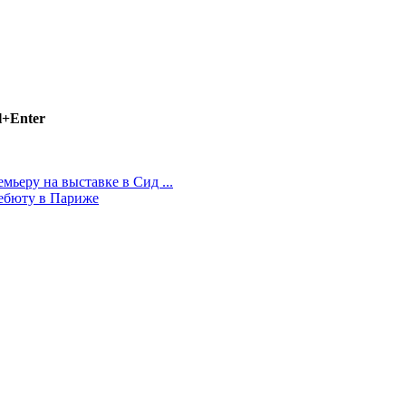
l+Enter
ьеру на выставке в Сид ...
дебюту в Париже