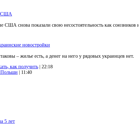
м США
не США снова показали свою несостоятельность как союзников 
краинские новостройки
ковы – жилье есть, а денег на него у рядовых украинцев нет.
ать, как получить
| 22:18
х Польши
| 11:40
а 5 лет