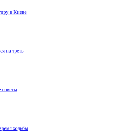
тиру в Киеве
я на треть
е советы
время ходьбы