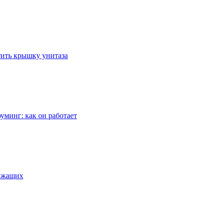
стить крышку унитаза
уминг: как он работает
лужащих