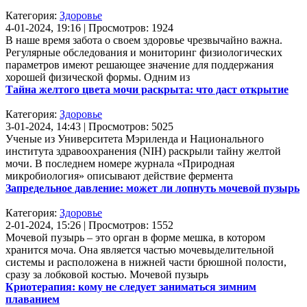
Категория:
Здоровье
4-01-2024, 19:16 | Просмотров: 1924
В наше время забота о своем здоровье чрезвычайно важна.
Регулярные обследования и мониторинг физиологических
параметров имеют решающее значение для поддержания
хорошей физической формы. Одним из
Тайна желтого цвета мочи раскрыта: что даст открытие
Категория:
Здоровье
3-01-2024, 14:43 | Просмотров: 5025
Ученые из Университета Мэриленда и Национального
института здравоохранения (NIH) раскрыли тайну желтой
мочи. В последнем номере журнала «Природная
микробиология» описывают действие фермента
Запредельное давление: может ли лопнуть мочевой пузырь
Категория:
Здоровье
2-01-2024, 15:26 | Просмотров: 1552
Мочевой пузырь – это орган в форме мешка, в котором
хранится моча. Она является частью мочевыделительной
системы и расположена в нижней части брюшной полости,
сразу за лобковой костью. Мочевой пузырь
Криотерапия: кому не следует заниматься зимним
плаванием