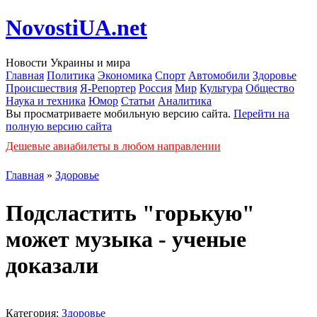
NovostiUA.net
Новости Украины и мира
Главная
Политика
Экономика
Спорт
Автомобили
Здоровье
Происшествия
Я-Репортер
Россия
Мир
Культура
Общество
Наука и техника
Юмор
Статьи
Аналитика
Вы просматриваете мобильную версию сайта.
Перейти на
полную версию сайта
Дешевые авиабилеты в любом направлении
Главная
»
Здоровье
Подсластить "горькую"
может музыка - ученые
доказали
Категория:
Здоровье