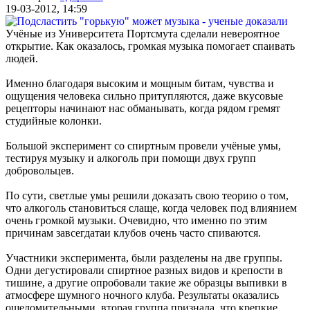
19-03-2012, 14:59
Учёные из Университета Портсмута сделали невероятное
открытие. Как оказалось, громкая музыка помогает спаивать
людей.
Именно благодаря высоким и мощным битам, чувства и
ощущения человека сильно притупляются, даже вкусовые
рецепторы начинают нас обманывать, когда рядом гремят
студийные колонки.
Большой эксперимент со спиртным провели учёные умы,
тестируя музыку и алкоголь при помощи двух групп
добровольцев.
По сути, светлые умы решили доказать свою теорию о том,
что алкоголь становиться слаще, когда человек под влиянием
очень громкой музыки. Очевидно, что именно по этим
причинам завсегдатаи клубов очень часто спиваются.
Участники эксперимента, были разделены на две группы.
Одни дегустировали спиртное разных видов и крепости в
тишине, а другие опробовали такие же образцы выпивки в
атмосфере шумного ночного клуба. Результаты оказались
ошеломительными, вторая группа признала, что крепкие