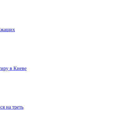
лужащих
тиру в Киеве
я на треть