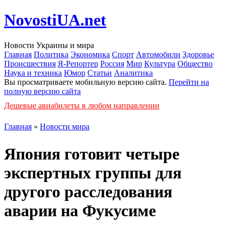
NovostiUA.net
Новости Украины и мира
Главная
Политика
Экономика
Спорт
Автомобили
Здоровье
Происшествия
Я-Репортер
Россия
Мир
Культура
Общество
Наука и техника
Юмор
Статьи
Аналитика
Вы просматриваете мобильную версию сайта.
Перейти на
полную версию сайта
Дешевые авиабилеты в любом направлении
Главная
»
Новости мира
Япония готовит четыре
экспертных группы для
другого расследования
аварии на Фукусиме