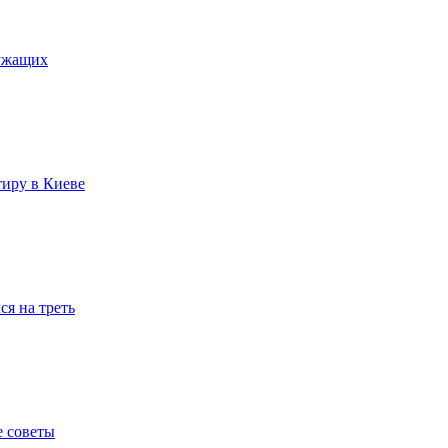
лужащих
тиру в Киеве
я на треть
е советы