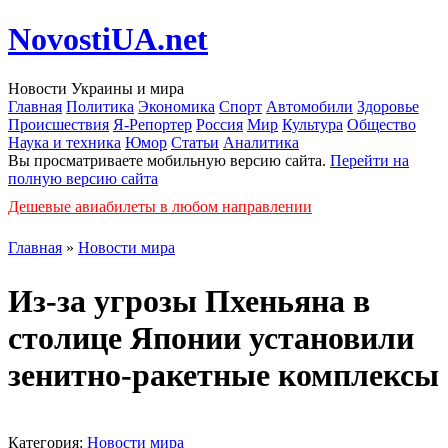
NovostiUA.net
Новости Украины и мира
Главная
Политика
Экономика
Спорт
Автомобили
Здоровье
Происшествия
Я-Репортер
Россия
Мир
Культура
Общество
Наука и техника
Юмор
Статьи
Аналитика
Вы просматриваете мобильную версию сайта.
Перейти на
полную версию сайта
Дешевые авиабилеты в любом направлении
Главная
»
Новости мира
Из-за угрозы Пхеньяна в
столице Японии установили
зенитно-ракетные комплексы
Категория:
Новости мира