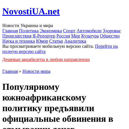
NovostiUA.net
Новости Украины и мира
Главная
Политика
Экономика
Спорт
Автомобили
Здоровье
Происшествия
Я-Репортер
Россия
Мир
Культура
Общество
Наука и техника
Юмор
Статьи
Аналитика
Вы просматриваете мобильную версию сайта.
Перейти на
полную версию сайта
Дешевые авиабилеты в любом направлении
Главная
»
Новости мира
Популярному
южноафриканскому
политику предъявили
официальные обвинения в