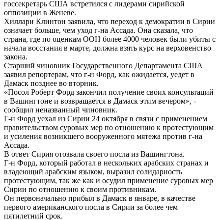
госсекретарь США встретился с лидерами сирийской
оппозиции в Женеве.
Хиллари Клинтон заявила, что переход к демократии в Сирии
означает больше, чем уход г-на Ассада. Она сказала, что
страна, где по оценкам ООН более 4000 человек были убиты с
начала восстания в марте, должна взять курс на верховенство
закона.
Старший чиновник Государственного Департамента США
заявил репортерам, что г-н Форд, как ожидается, уедет в
Дамаск позднее во вторник.
«Посол Роберт Форд закончил получение своих консультаций
в Вашингтоне и возвращается в Дамаск этим вечером», -
сообщил неназванный чиновник.
Г-н Форд уехал из Сирии 24 октября в связи с применением
правительством суровых мер по отношению к протестующим
и усиления возникшего вооруженного мятежа против г-на
Ассада.
В ответ Сирия отозвала своего посла из Вашингтона.
Г-н Форд, который работал в нескольких арабских странах и
владеющий арабским языком, выразил солидарность
протестующим, так же как и осудил применение суровых мер
Сирии по отношению к своим противникам.
Он первоначально прибыл в Дамаск в январе, в качестве
первого американского посла в Сирии за более чем
пятилетний срок.