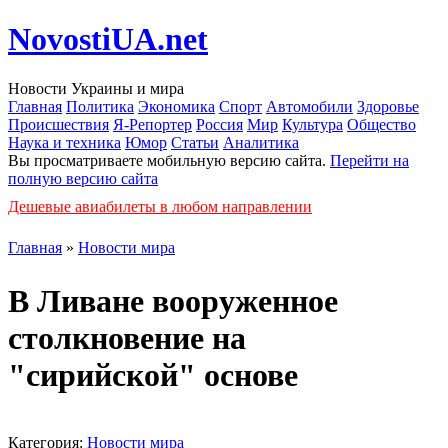
NovostiUA.net
Новости Украины и мира
Главная
Политика
Экономика
Спорт
Автомобили
Здоровье
Происшествия
Я-Репортер
Россия
Мир
Культура
Общество
Наука и техника
Юмор
Статьи
Аналитика
Вы просматриваете мобильную версию сайта.
Перейти на
полную версию сайта
Дешевые авиабилеты в любом направлении
Главная
»
Новости мира
В Ливане вооруженное
столкновение на
"сирийской" основе
Категория:
Новости мира